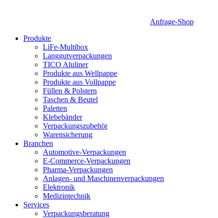
Anfrage-Shop
Produkte
LiFe-Multibox
Langgutverpackungen
TICO Aluliner
Produkte aus Wellpappe
Produkte aus Vollpappe
Füllen & Polstern
Taschen & Beutel
Paletten
Klebebänder
Verpackungszubehör
Warensicherung
Branchen
Automotive-Verpackungen
E-Commerce-Verpackungen
Pharma-Verpackungen
Anlagen- und Maschinenverpackungen
Elektronik
Medizintechnik
Services
Verpackungsberatung