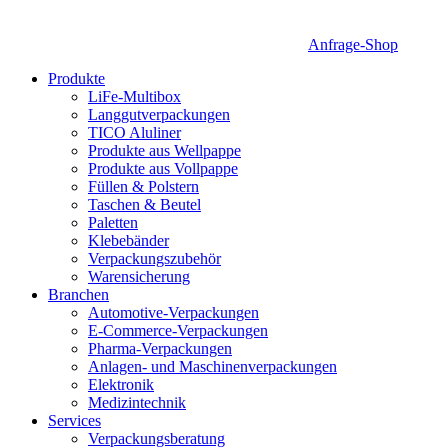
Anfrage-Shop
Produkte
LiFe-Multibox
Langgutverpackungen
TICO Aluliner
Produkte aus Wellpappe
Produkte aus Vollpappe
Füllen & Polstern
Taschen & Beutel
Paletten
Klebebänder
Verpackungszubehör
Warensicherung
Branchen
Automotive-Verpackungen
E-Commerce-Verpackungen
Pharma-Verpackungen
Anlagen- und Maschinenverpackungen
Elektronik
Medizintechnik
Services
Verpackungsberatung