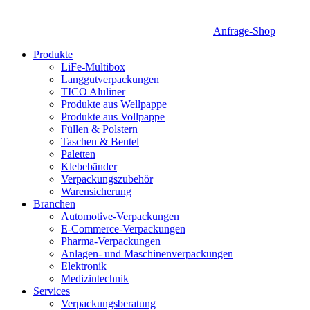
Anfrage-Shop
Produkte
LiFe-Multibox
Langgutverpackungen
TICO Aluliner
Produkte aus Wellpappe
Produkte aus Vollpappe
Füllen & Polstern
Taschen & Beutel
Paletten
Klebebänder
Verpackungszubehör
Warensicherung
Branchen
Automotive-Verpackungen
E-Commerce-Verpackungen
Pharma-Verpackungen
Anlagen- und Maschinenverpackungen
Elektronik
Medizintechnik
Services
Verpackungsberatung