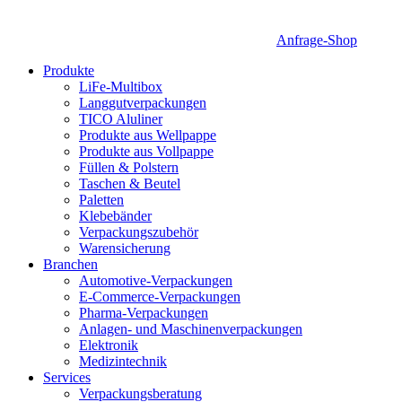
Anfrage-Shop
Produkte
LiFe-Multibox
Langgutverpackungen
TICO Aluliner
Produkte aus Wellpappe
Produkte aus Vollpappe
Füllen & Polstern
Taschen & Beutel
Paletten
Klebebänder
Verpackungszubehör
Warensicherung
Branchen
Automotive-Verpackungen
E-Commerce-Verpackungen
Pharma-Verpackungen
Anlagen- und Maschinenverpackungen
Elektronik
Medizintechnik
Services
Verpackungsberatung