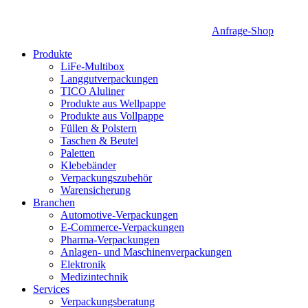
Anfrage-Shop
Produkte
LiFe-Multibox
Langgutverpackungen
TICO Aluliner
Produkte aus Wellpappe
Produkte aus Vollpappe
Füllen & Polstern
Taschen & Beutel
Paletten
Klebebänder
Verpackungszubehör
Warensicherung
Branchen
Automotive-Verpackungen
E-Commerce-Verpackungen
Pharma-Verpackungen
Anlagen- und Maschinenverpackungen
Elektronik
Medizintechnik
Services
Verpackungsberatung