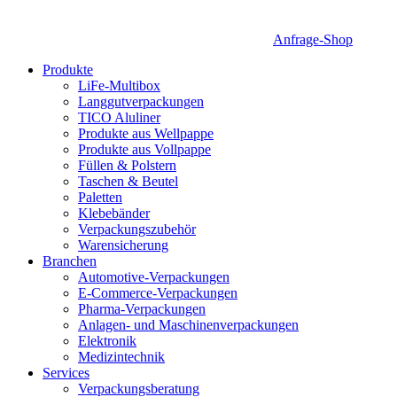
Anfrage-Shop
Produkte
LiFe-Multibox
Langgutverpackungen
TICO Aluliner
Produkte aus Wellpappe
Produkte aus Vollpappe
Füllen & Polstern
Taschen & Beutel
Paletten
Klebebänder
Verpackungszubehör
Warensicherung
Branchen
Automotive-Verpackungen
E-Commerce-Verpackungen
Pharma-Verpackungen
Anlagen- und Maschinenverpackungen
Elektronik
Medizintechnik
Services
Verpackungsberatung