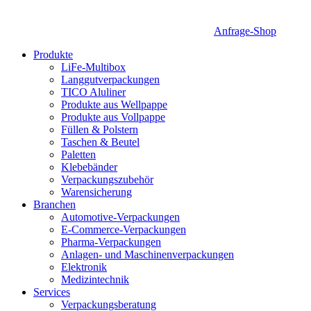
Anfrage-Shop
Produkte
LiFe-Multibox
Langgutverpackungen
TICO Aluliner
Produkte aus Wellpappe
Produkte aus Vollpappe
Füllen & Polstern
Taschen & Beutel
Paletten
Klebebänder
Verpackungszubehör
Warensicherung
Branchen
Automotive-Verpackungen
E-Commerce-Verpackungen
Pharma-Verpackungen
Anlagen- und Maschinenverpackungen
Elektronik
Medizintechnik
Services
Verpackungsberatung