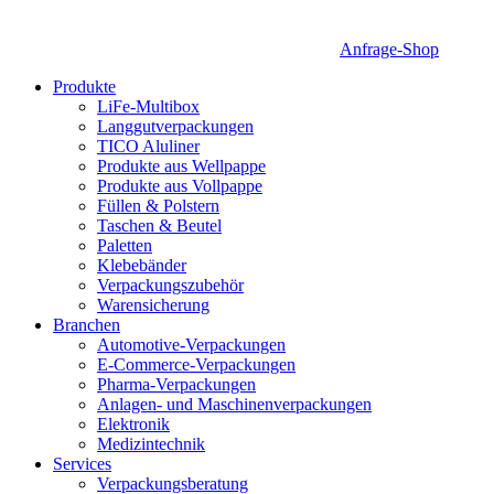
Anfrage-Shop
Produkte
LiFe-Multibox
Langgutverpackungen
TICO Aluliner
Produkte aus Wellpappe
Produkte aus Vollpappe
Füllen & Polstern
Taschen & Beutel
Paletten
Klebebänder
Verpackungszubehör
Warensicherung
Branchen
Automotive-Verpackungen
E-Commerce-Verpackungen
Pharma-Verpackungen
Anlagen- und Maschinenverpackungen
Elektronik
Medizintechnik
Services
Verpackungsberatung