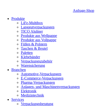
Anfrage-Shop
Produkte
LiFe-Multibox
Langgutverpackungen
TICO Aluliner
Produkte aus Wellpappe
Produkte aus Vollpappe
Füllen & Polstern
Taschen & Beutel
Paletten
Klebebänder
Verpackungszubehör
Warensicherung
Branchen
Automotive-Verpackungen
E-Commerce-Verpackungen
Pharma-Verpackungen
Anlagen- und Maschinenverpackungen
Elektronik
Medizintechnik
Services
Verpackungsberatung