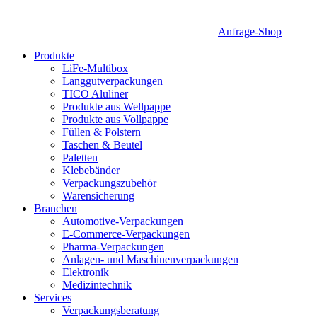
Anfrage-Shop
Produkte
LiFe-Multibox
Langgutverpackungen
TICO Aluliner
Produkte aus Wellpappe
Produkte aus Vollpappe
Füllen & Polstern
Taschen & Beutel
Paletten
Klebebänder
Verpackungszubehör
Warensicherung
Branchen
Automotive-Verpackungen
E-Commerce-Verpackungen
Pharma-Verpackungen
Anlagen- und Maschinenverpackungen
Elektronik
Medizintechnik
Services
Verpackungsberatung