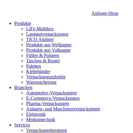
Anfrage-Shop
Produkte
LiFe-Multibox
Langgutverpackungen
TICO Aluliner
Produkte aus Wellpappe
Produkte aus Vollpappe
Füllen & Polstern
Taschen & Beutel
Paletten
Klebebänder
Verpackungszubehör
Warensicherung
Branchen
Automotive-Verpackungen
E-Commerce-Verpackungen
Pharma-Verpackungen
Anlagen- und Maschinenverpackungen
Elektronik
Medizintechnik
Services
Verpackungsberatung