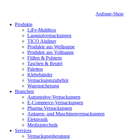
Anfrage-Shop
Produkte
LiFe-Multibox
Langgutverpackungen
TICO Aluliner
Produkte aus Wellpappe
Produkte aus Vollpappe
Füllen & Polstern
Taschen & Beutel
Paletten
Klebebänder
Verpackungszubehör
Warensicherung
Branchen
Automotive-Verpackungen
E-Commerce-Verpackungen
Pharma-Verpackungen
Anlagen- und Maschinenverpackungen
Elektronik
Medizintechnik
Services
Verpackungsberatung