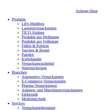
Anfrage-Shop
Produkte
LiFe-Multibox
Langgutverpackungen
TICO Aluliner
Produkte aus Wellpappe
Produkte aus Vollpappe
Füllen & Polstern
Taschen & Beutel
Paletten
Klebebänder
Verpackungszubehör
Warensicherung
Branchen
Automotive-Verpackungen
E-Commerce-Verpackungen
Pharma-Verpackungen
Anlagen- und Maschinenverpackungen
Elektronik
Medizintechnik
Services
Verpackungsberatung