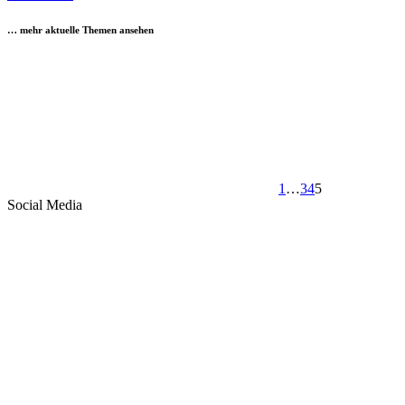
… mehr aktuelle Themen ansehen
1
…
3
4
5
Social Media